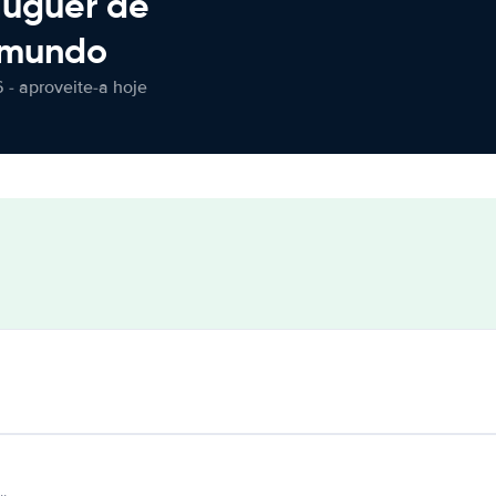
luguer de
 mundo
 - aproveite-a hoje