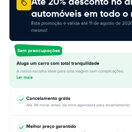
Até 20% desconto no a
automóveis em todo o
Esta promoção é válida até 11 de agosto de 2026
mesmo!
Sem preocupações
Aluga um carro com total tranquilidade
A nossa escolha ideal para uma viagem sem complicações.
Ler mais
Cancelamento
grátis
Até 48 horas antes da hora agendada para levantamento
Melhor preço garantido