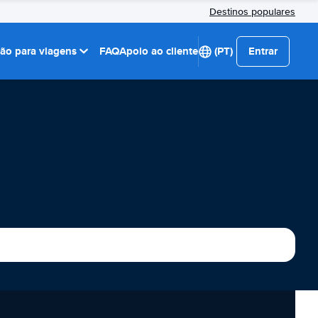
Destinos populares
ção para viagens
FAQ
Apoio ao cliente
(PT)
Entrar