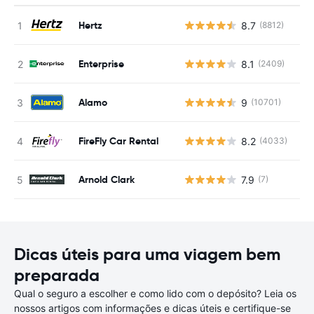
Hertz
8.7
(8812)
N
Enterprise
8.1
(2409)
N
Alamo
9
(10701)
N
FireFly Car Rental
8.2
(4033)
N
Arnold Clark
7.9
(7)
N
Dicas úteis para uma viagem bem
preparada
Qual o seguro a escolher e como lido com o depósito? Leia os
nossos artigos com informações e dicas úteis e certifique-se