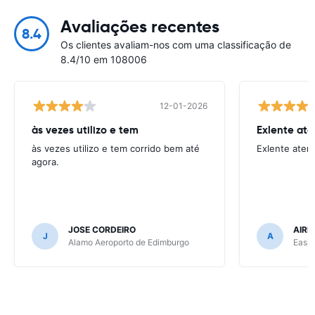
Avaliações recentes
8.4
Os clientes avaliam-nos com uma classificação de
8.4/10 em 108006
12-01-2026
às vezes utilizo e tem
Exlente at
às vezes utilizo e tem corrido bem até
Exlente aten
agora.
JOSE CORDEIRO
AIRE
J
A
Alamo Aeroporto de Edimburgo
Easir