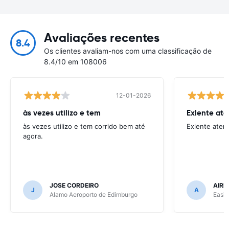
Avaliações recentes
8.4
Os clientes avaliam-nos com uma classificação de
8.4/10 em 108006
12-01-2026
às vezes utilizo e tem
Exlente at
às vezes utilizo e tem corrido bem até
Exlente aten
agora.
JOSE CORDEIRO
AIRE
J
A
Alamo Aeroporto de Edimburgo
Easir