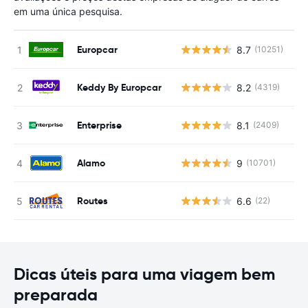
em uma única pesquisa.
Europcar
8.7
(10251)
N
Keddy By Europcar
8.2
(4319)
N
Enterprise
8.1
(2409)
N
Alamo
9
(10701)
N
Routes
6.6
(22)
N
Dicas úteis para uma viagem bem
preparada