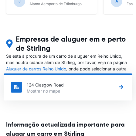
J
A
Alamo Aeroporto de Edimburgo
Easir
Empresas de aluguer em e perto
de Stirling
Se está à procura de um carro de aluguer em Reino Unido,
mas noutra cidade além de Stirling, por favor, veja na página
Aluguer de carros Reino Unido
, onde pode selecionar a outra
cidade em Reino Unido que gostaria de alugar um carro
124 Glasgow Road
Mostrar no mapa
Informação actualizada importante para
alugar um carro em Stirling