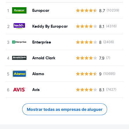
Europcar
8.7
(10239)
N
Keddy By Europcar
8.1
(4316)
N
Enterprise
8
(2406)
N
Arnold Clark
7.9
(7)
N
Alamo
9
(10695)
N
Avis
8.1
(7427)
N
Mostrar todas as empresas de aluguer