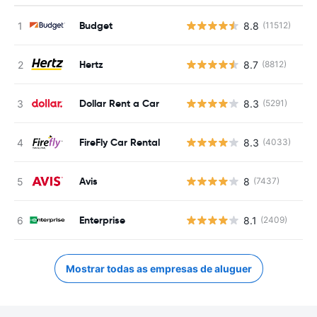
Budget
8.8
(11512)
N
Hertz
8.7
(8812)
N
Dollar Rent a Car
8.3
(5291)
N
FireFly Car Rental
8.3
(4033)
N
Avis
8
(7437)
N
Enterprise
8.1
(2409)
N
Mostrar todas as empresas de aluguer