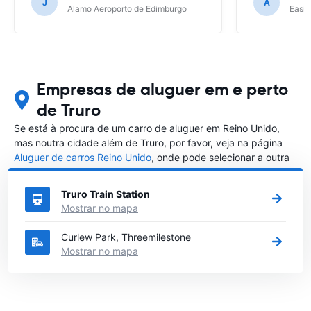
J
A
Alamo Aeroporto de Edimburgo
Easir
Empresas de aluguer em e perto
de Truro
Se está à procura de um carro de aluguer em Reino Unido,
mas noutra cidade além de Truro, por favor, veja na página
Aluguer de carros Reino Unido
, onde pode selecionar a outra
cidade em Reino Unido que gostaria de alugar um carro
Truro Train Station
Mostrar no mapa
Curlew Park, Threemilestone
Mostrar no mapa