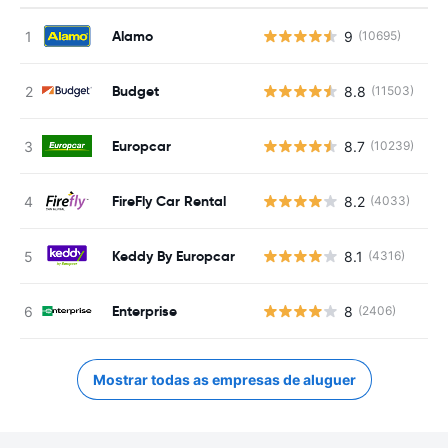
Alamo
9
(10695)
N
Budget
8.8
(11503)
N
Europcar
8.7
(10239)
N
FireFly Car Rental
8.2
(4033)
N
Keddy By Europcar
8.1
(4316)
N
Enterprise
8
(2406)
N
Mostrar todas as empresas de aluguer