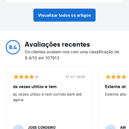
Visualizar todos os artigos
Avaliações recentes
8.4
Os clientes avaliam-nos com uma classificação de
8.4/10 em 107913
12-01-2026
às vezes utilizo e tem
Exlente at
às vezes utilizo e tem corrido bem até
Exlente aten
agora.
JOSE CORDEIRO
AIRE