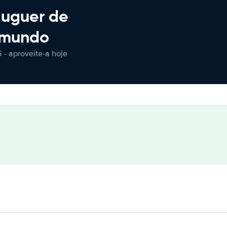
luguer de
 mundo
 - aproveite-a hoje