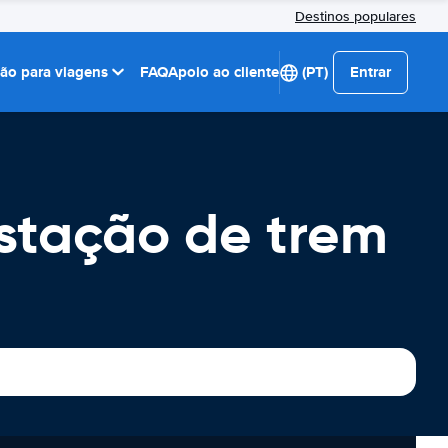
Destinos populares
ção para viagens
FAQ
Apoio ao cliente
(PT)
Entrar
stação de trem