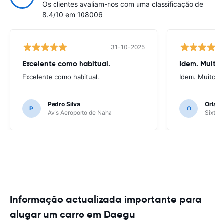
Os clientes avaliam-nos com uma classificação de
8.4/10 em 108006
31-10-2025
Excelente como habitual.
Idem. Muit
Excelente como habitual.
Idem. Muito 
Pedro Silva
Orlan
P
O
Avis Aeroporto de Naha
Sixt 
Informação actualizada importante para
alugar um carro em Daegu