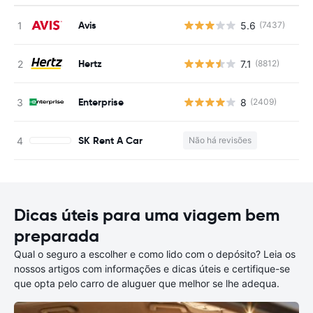
Avis
5.6
(7437)
N
Hertz
7.1
(8812)
N
Enterprise
8
(2409)
N
SK Rent A Car
Não há revisões
N
Dicas úteis para uma viagem bem
preparada
Qual o seguro a escolher e como lido com o depósito? Leia os
nossos artigos com informações e dicas úteis e certifique-se
que opta pelo carro de aluguer que melhor se lhe adequa.