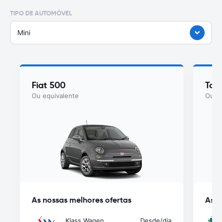
TIPO DE AUTOMÓVEL
Mini
Fiat 500
Toy
Ou equivalente
Ou eq
As nossas melhores ofertas
As n
Klass Wagen
Desde
/dia