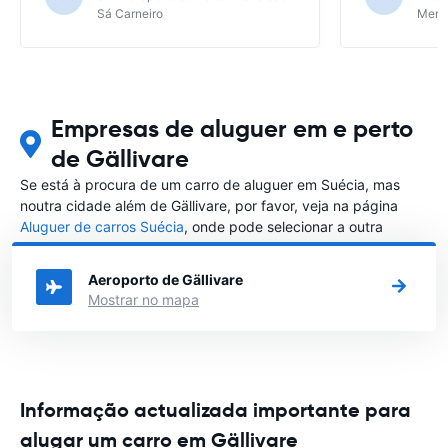
Sá Carneiro
Meri
Empresas de aluguer em e perto
de Gällivare
Se está à procura de um carro de aluguer em Suécia, mas
noutra cidade além de Gällivare, por favor, veja na página
Aluguer de carros Suécia
, onde pode selecionar a outra
cidade em Suécia que gostaria de alugar um carro
Aeroporto de Gällivare
Mostrar no mapa
Informação actualizada importante para
alugar um carro em Gällivare