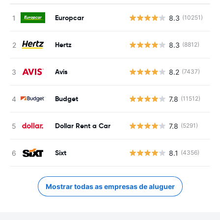
Europcar
8.3
(10251)
N
Hertz
8.3
(8812)
N
Avis
8.2
(7437)
N
Budget
7.8
(11512)
N
Dollar Rent a Car
7.8
(5291)
N
Sixt
8.1
(4356)
N
Mostrar todas as empresas de aluguer