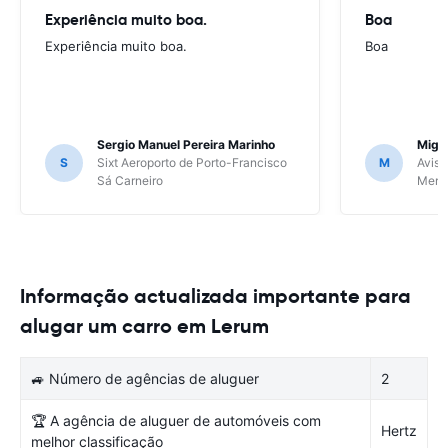
Experiência muito boa.
Boa
Experiência muito boa.
Boa
Sergio Manuel Pereira Marinho
Migu
S
Sixt Aeroporto de Porto-Francisco
M
Avis 
Sá Carneiro
Meri
Informação actualizada importante para
alugar um carro em Lerum
🚙 Número de agências de aluguer
2
🏆 A agência de aluguer de automóveis com
Hertz
melhor classificação