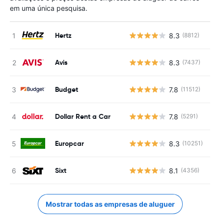
em uma única pesquisa.
Hertz
8.3
(8812)
N
Avis
8.3
(7437)
N
Budget
7.8
(11512)
N
Dollar Rent a Car
7.8
(5291)
N
Europcar
8.3
(10251)
N
Sixt
8.1
(4356)
N
Mostrar todas as empresas de aluguer