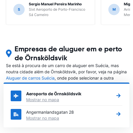
Sergio Manuel Pereira Marinho
Migu
S
Sixt Aeroporto de Porto-Francisco
M
Avis 
Sá Carneiro
Meri
Empresas de aluguer em e perto
de Örnsköldsvik
Se está à procura de um carro de aluguer em Suécia, mas
noutra cidade além de Örnsköldsvik, por favor, veja na página
Aluguer de carros Suécia
, onde pode selecionar a outra
cidade em Suécia que gostaria de alugar um carro
Aeroporto de Örnsköldsvik
Mostrar no mapa
Angermanlandsgatan 28
Mostrar no mapa