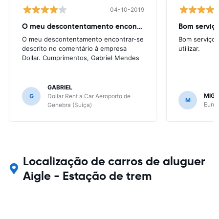
04-10-2019
O meu descontentamento encontrar-se descrito
O meu descontentamento encontrar-se
Bom serviço,
descrito no comentário à empresa
utilizar.
Dollar. Cumprimentos, Gabriel Mendes
GABRIEL
MIGU
G
Dollar Rent a Car Aeroporto de
M
Europ
Genebra (Suíça)
Localização de carros de aluguer
Aigle - Estação de trem