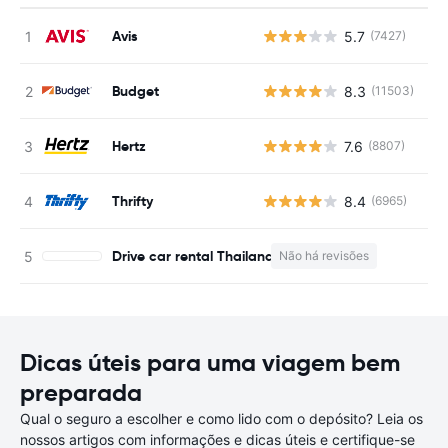
Avis
5.7
(7427)
N
Budget
8.3
(11503)
N
Hertz
7.6
(8807)
N
Thrifty
8.4
(6965)
N
Drive car rental Thailand
Não há revisões
Dicas úteis para uma viagem bem
preparada
Qual o seguro a escolher e como lido com o depósito? Leia os
nossos artigos com informações e dicas úteis e certifique-se