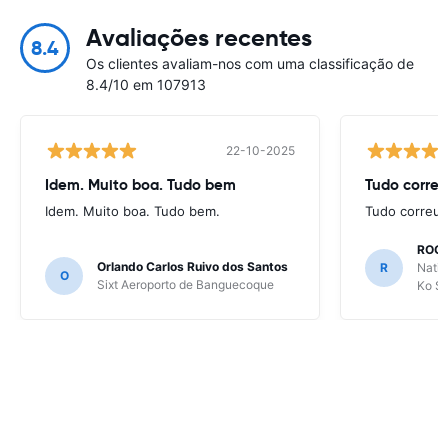
Avaliações recentes
8.4
Os clientes avaliam-nos com uma classificação de
8.4/10 em 107913
22-10-2025
Idem. Muito boa. Tudo bem
Tudo correu
Idem. Muito boa. Tudo bem.
Tudo correu 
ROGE
Orlando Carlos Ruivo dos Santos
R
Natio
O
Sixt Aeroporto de Banguecoque
Ko S