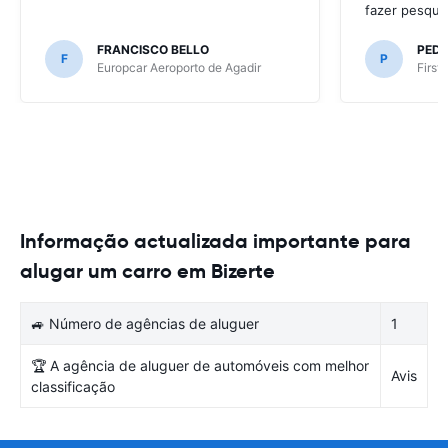
fazer pesqui
FRANCISCO BELLO
PED
F
P
Europcar Aeroporto de Agadir
First
Informação actualizada importante para
alugar um carro em Bizerte
🚙 Número de agências de aluguer
1
🏆 A agência de aluguer de automóveis com melhor
Avis
classificação