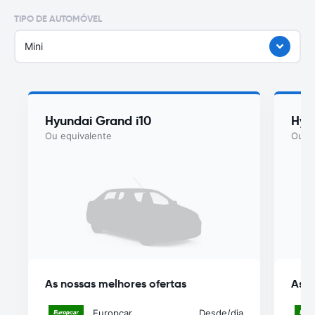
TIPO DE AUTOMÓVEL
Mini
Hyundai Grand i10
Hyu
Ou equivalente
Ou eq
As nossas melhores ofertas
As n
Europcar
Desde
/dia