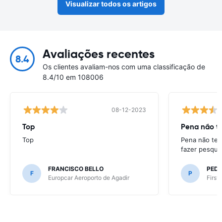
Visualizar todos os artigos
Avaliações recentes
8.4
Os clientes avaliam-nos com uma classificação de
8.4/10 em 108006
08-12-2023
Top
Pena não te
Top
Pena não ter
fazer pesqui
FRANCISCO BELLO
PED
F
P
Europcar Aeroporto de Agadir
First