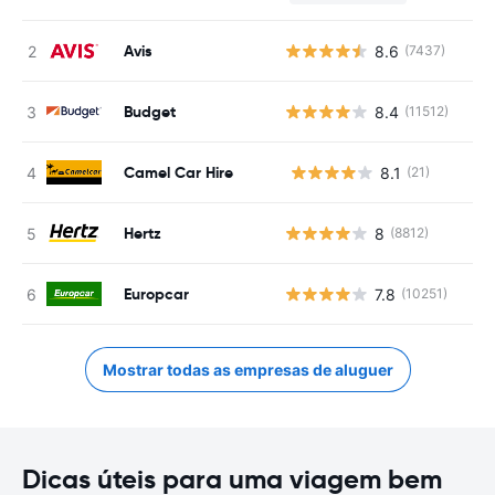
Avis
8.6
(7437)
Budget
8.4
(11512)
Camel Car Hire
8.1
(21)
N
Hertz
8
(8812)
Europcar
7.8
(10251)
Mostrar todas as empresas de aluguer
Dicas úteis para uma viagem bem