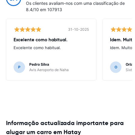
Os clientes avaliam-nos com uma classificação de
8.4/10 em 107913
31-10-2025
Excelente como habitual.
Idem. Muit
Excelente como habitual.
Idem. Muito 
Pedro Silva
Orlan
P
O
Avis Aeroporto de Naha
Sixt 
Informação actualizada importante para
alugar um carro em Hatay