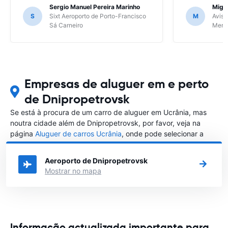
Sergio Manuel Pereira Marinho
Migu
S
Sixt Aeroporto de Porto-Francisco
M
Avis 
Sá Carneiro
Meri
Empresas de aluguer em e perto
de Dnipropetrovsk
Se está à procura de um carro de aluguer em Ucrânia, mas
noutra cidade além de Dnipropetrovsk, por favor, veja na
página
Aluguer de carros Ucrânia
, onde pode selecionar a
outra cidade em Ucrânia que gostaria de alugar um carro
Aeroporto de Dnipropetrovsk
Mostrar no mapa
Informação actualizada importante para