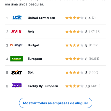
em uma única pesquisa.
United rent a car
8.4
(7)
N
Avis
8.1
(7437)
N
Budget
8
(11512)
N
Europcar
8
(10251)
N
Sixt
8
(4356)
N
Keddy By Europcar
7.6
(4319)
N
Mostrar todas as empresas de aluguer