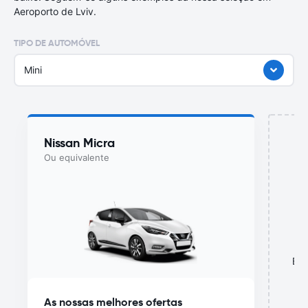
Aeroporto de Lviv.
TIPO DE AUTOMÓVEL
Mini
Nissan Micra
Ou equivalente
Est
As nossas melhores ofertas