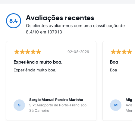
Avaliações recentes
8.4
Os clientes avaliam-nos com uma classificação de
8.4/10 em 107913
02-08-2026
Experiência muito boa.
Boa
Experiência muito boa.
Boa
Sergio Manuel Pereira Marinho
Migu
S
Sixt Aeroporto de Porto-Francisco
M
Avis 
Sá Carneiro
Meri