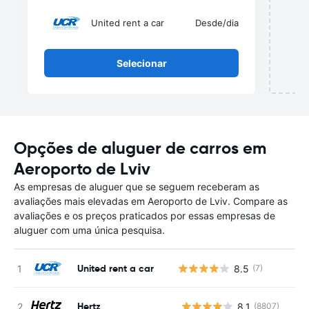
United rent a car
Desde
/dia
Selecionar
Opções de aluguer de carros em
Aeroporto de Lviv
As empresas de aluguer que se seguem receberam as
avaliações mais elevadas em Aeroporto de Lviv. Compare as
avaliações e os preços praticados por essas empresas de
aluguer com uma única pesquisa.
United rent a car
8.5
(7)
Hertz
8.1
(8807)
N