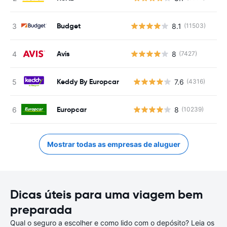
Budget
8.1
(11503)
Avis
8
(7427)
Keddy By Europcar
7.6
(4316)
N
Europcar
8
(10239)
N
Mostrar todas as empresas de aluguer
Dicas úteis para uma viagem bem
preparada
Qual o seguro a escolher e como lido com o depósito? Leia os