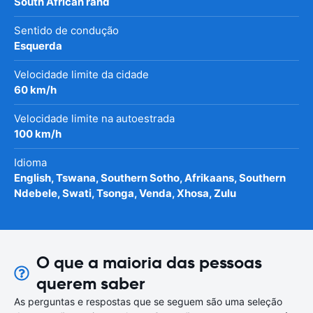
South African rand
Sentido de condução
Esquerda
Velocidade limite da cidade
60 km/h
Velocidade limite na autoestrada
100 km/h
Idioma
English, Tswana, Southern Sotho, Afrikaans, Southern
Ndebele, Swati, Tsonga, Venda, Xhosa, Zulu
O que a maioria das pessoas
querem saber
As perguntas e respostas que se seguem são uma seleção