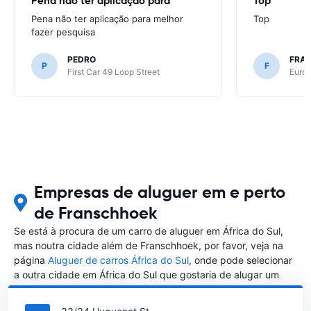
Pena não ter aplicação para
Top
Pena não ter aplicação para melhor
Top
fazer pesquisa
PEDRO
FRAN
P
F
First Car 49 Loop Street
Europ
Empresas de aluguer em e perto
de Franschhoek
Se está à procura de um carro de aluguer em África do Sul,
mas noutra cidade além de Franschhoek, por favor, veja na
página
Aluguer de carros África do Sul
, onde pode selecionar
a outra cidade em África do Sul que gostaria de alugar um
carro