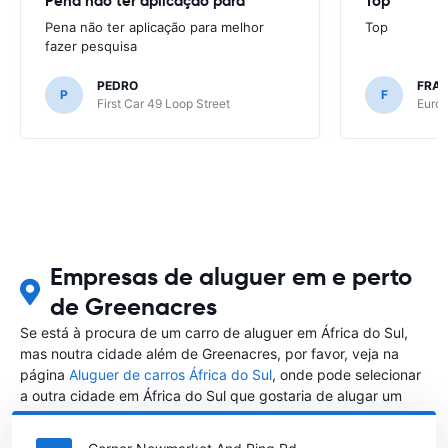
Pena não ter aplicação para
Top
Pena não ter aplicação para melhor
Top
fazer pesquisa
PEDRO
FRAN
P
F
First Car 49 Loop Street
Europ
Empresas de aluguer em e perto
de Greenacres
Se está à procura de um carro de aluguer em África do Sul,
mas noutra cidade além de Greenacres, por favor, veja na
página
Aluguer de carros África do Sul
, onde pode selecionar
a outra cidade em África do Sul que gostaria de alugar um
carro