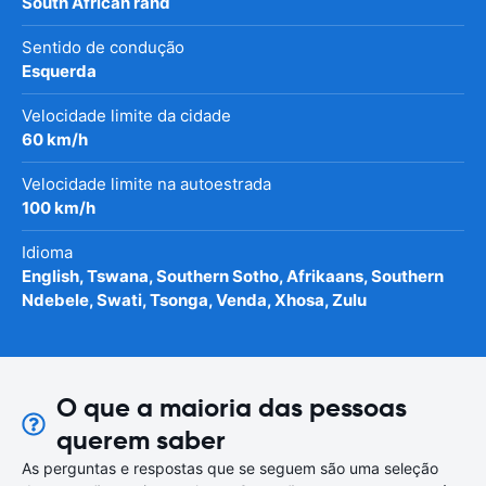
South African rand
Sentido de condução
Esquerda
Velocidade limite da cidade
60 km/h
Velocidade limite na autoestrada
100 km/h
Idioma
English, Tswana, Southern Sotho, Afrikaans, Southern
Ndebele, Swati, Tsonga, Venda, Xhosa, Zulu
O que a maioria das pessoas
querem saber
As perguntas e respostas que se seguem são uma seleção