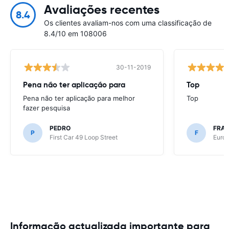
Avaliações recentes
8.4
Os clientes avaliam-nos com uma classificação de
8.4/10 em 108006
30-11-2019
Pena não ter aplicação para
Top
Pena não ter aplicação para melhor
Top
fazer pesquisa
PEDRO
FRAN
P
F
First Car 49 Loop Street
Europ
Informação actualizada importante para