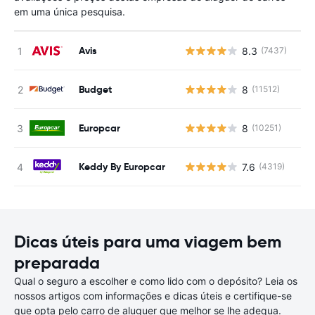
em uma única pesquisa.
Avis
8.3
(7437)
N
Budget
8
(11512)
N
Europcar
8
(10251)
N
Keddy By Europcar
7.6
(4319)
N
Dicas úteis para uma viagem bem
preparada
Qual o seguro a escolher e como lido com o depósito? Leia os
nossos artigos com informações e dicas úteis e certifique-se
que opta pelo carro de aluguer que melhor se lhe adequa.