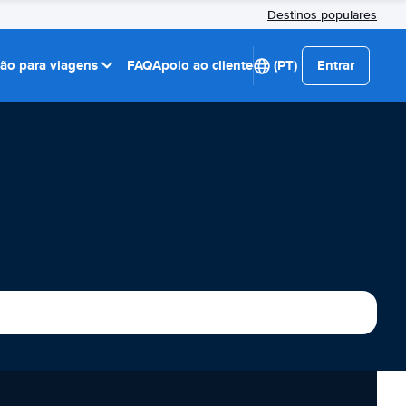
Destinos populares
ção para viagens
FAQ
Apoio ao cliente
(PT)
Entrar