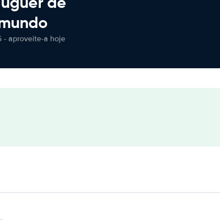
luguer de
 mundo
 - aproveite-a hoje