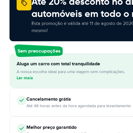
Até 20% desconto no a
automóveis em todo o
Esta promoção é válida até 11 de agosto de 2026
mesmo!
Sem preocupações
Aluga um carro com total tranquilidade
A nossa escolha ideal para uma viagem sem complicações.
Ler mais
Cancelamento
grátis
Até 48 horas antes da hora agendada para levantamento
Melhor preço garantido