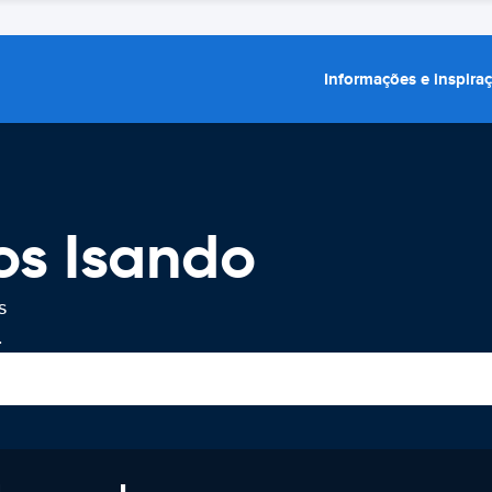
Informações e inspira
os Isando
s
.