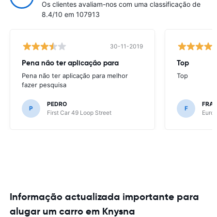
Os clientes avaliam-nos com uma classificação de
8.4/10 em 107913
30-11-2019
Pena não ter aplicação para
Top
Pena não ter aplicação para melhor
Top
fazer pesquisa
PEDRO
FRAN
P
F
First Car 49 Loop Street
Europ
Informação actualizada importante para
alugar um carro em Knysna