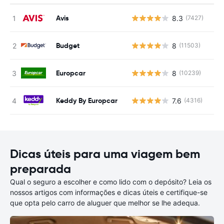
Avis
8.3
(7427)
N
Budget
8
(11503)
N
Europcar
8
(10239)
N
Keddy By Europcar
7.6
(4316)
N
Dicas úteis para uma viagem bem
preparada
Qual o seguro a escolher e como lido com o depósito? Leia os
nossos artigos com informações e dicas úteis e certifique-se
que opta pelo carro de aluguer que melhor se lhe adequa.