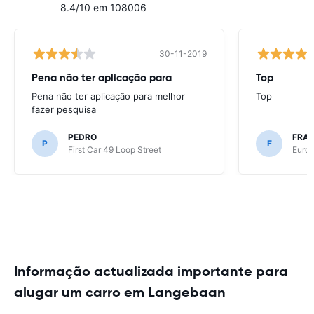
8.4/10 em 108006
30-11-2019
Pena não ter aplicação para
Top
Pena não ter aplicação para melhor
Top
fazer pesquisa
PEDRO
FRAN
P
F
First Car 49 Loop Street
Europ
Informação actualizada importante para
alugar um carro em Langebaan