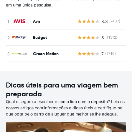
em uma única pesquisa.
Avis
8.3
(7437)
N
Budget
8
(11512)
N
Green Motion
7
(2710)
N
Dicas úteis para uma viagem bem
preparada
Qual o seguro a escolher e como lido com o depósito? Leia os
nossos artigos com informações e dicas úteis e certifique-se
que opta pelo carro de aluguer que melhor se lhe adequa.