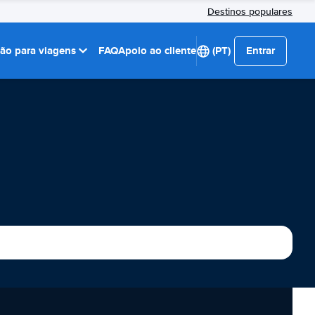
Destinos populares
ção para viagens
FAQ
Apoio ao cliente
(PT)
Entrar