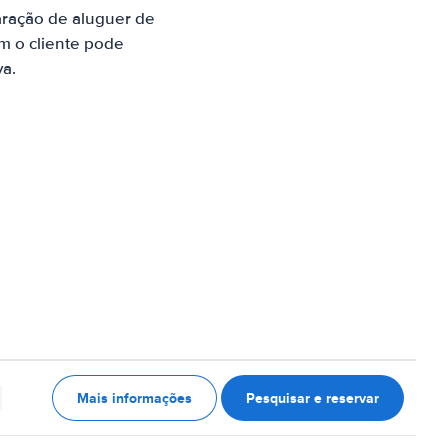
aração de aluguer de
m o cliente pode
va.
Mais informações
Pesquisar e reservar