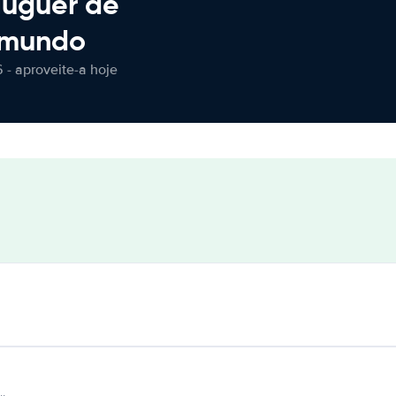
luguer de
 mundo
 - aproveite-a hoje