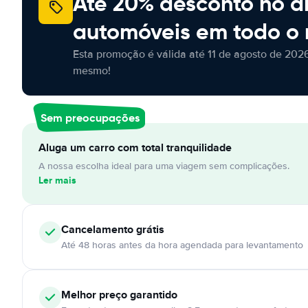
Até 20% desconto no a
automóveis em todo o
Esta promoção é válida até 11 de agosto de 2026
mesmo!
Sem preocupações
Aluga um carro com total tranquilidade
A nossa escolha ideal para uma viagem sem complicações.
Ler mais
Cancelamento
grátis
Até 48 horas antes da hora agendada para levantamento
Melhor preço garantido