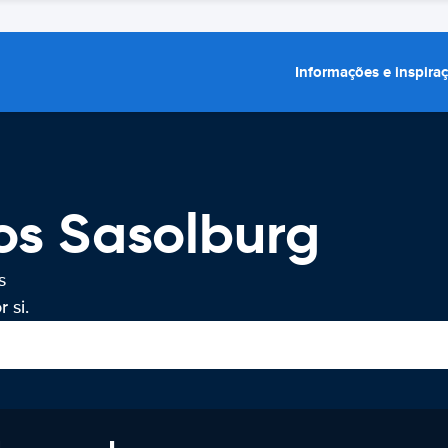
Informações e inspira
os Sasolburg
s
 si.