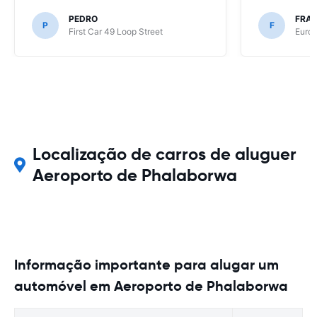
PEDRO
FRAN
P
F
First Car 49 Loop Street
Europ
Localização de carros de aluguer
Aeroporto de Phalaborwa
Informação importante para alugar um
automóvel em Aeroporto de Phalaborwa