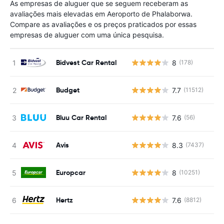
As empresas de aluguer que se seguem receberam as
avaliações mais elevadas em Aeroporto de Phalaborwa.
Compare as avaliações e os preços praticados por essas
empresas de aluguer com uma única pesquisa.
Bidvest Car Rental
8
(178)
N
Budget
7.7
(11512)
N
Bluu Car Rental
7.6
(56)
N
Avis
8.3
(7437)
N
Europcar
8
(10251)
N
Hertz
7.6
(8812)
N