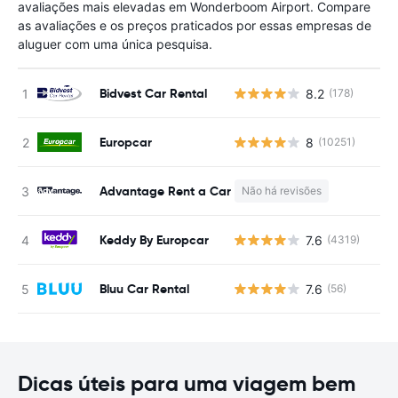
avaliações mais elevadas em Wonderboom Airport. Compare
as avaliações e os preços praticados por essas empresas de
aluguer com uma única pesquisa.
Bidvest Car Rental
8.2
(178)
N
Europcar
8
(10251)
N
Advantage Rent a Car
Não há revisões
N
Keddy By Europcar
7.6
(4319)
N
Bluu Car Rental
7.6
(56)
N
Dicas úteis para uma viagem bem