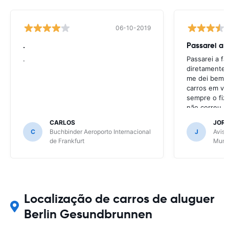
06-10-2019
.
Passarei a 
.
Passarei a f
diretamente 
me dei bem c
carros em va
sempre o fiz
não correu b
CARLOS
JOR
C
Buchbinder Aeroporto Internacional
J
Avis 
de Frankfurt
Muni
Localização de carros de aluguer
Berlin Gesundbrunnen