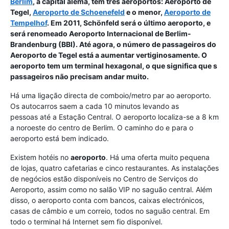
Berlim
, a capital alemã, tem três aeroportos: Aeroporto de
Tegel,
Aeroporto de Schoenefeld
e o menor,
Aeroporto de
Tempelhof
. Em 2011, Schönfeld será o último aeroporto, e
será renomeado
Aeroporto Internacional de Berlim-
Brandenburg
(BBI). Até agora, o número de passageiros do
Aeroporto de Tegel está a aumentar vertiginosamente. O
aeroporto tem um terminal hexagonal, o que significa que s
passageiros não precisam andar muito.
Há uma ligação directa de comboio/metro par ao aeroporto.
Os autocarros saem a cada 10 minutos levando as
pessoas até a Estação Central. O aeroporto localiza-se a 8 km
a noroeste do centro de Berlim. O caminho do e para o
aeroporto está bem indicado.
Existem hotéis no
aeroporto
. Há uma oferta muito pequena
de lojas, quatro cafetarias e cinco restaurantes. As instalações
de negócios estão disponíveis no Centro de Serviços do
Aeroporto, assim como no salão VIP no saguão central. Além
disso, o aeroporto conta com bancos, caixas electrónicos,
casas de câmbio e um correio, todos no saguão central. Em
todo o terminal há Internet sem fio disponível.