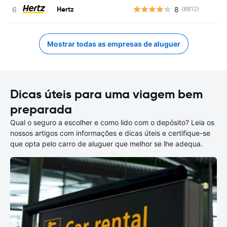
Hertz
8
(8812)
N
Mostrar todas as empresas de aluguer
Dicas úteis para uma viagem bem
preparada
Qual o seguro a escolher e como lido com o depósito? Leia os
nossos artigos com informações e dicas úteis e certifique-se
que opta pelo carro de aluguer que melhor se lhe adequa.