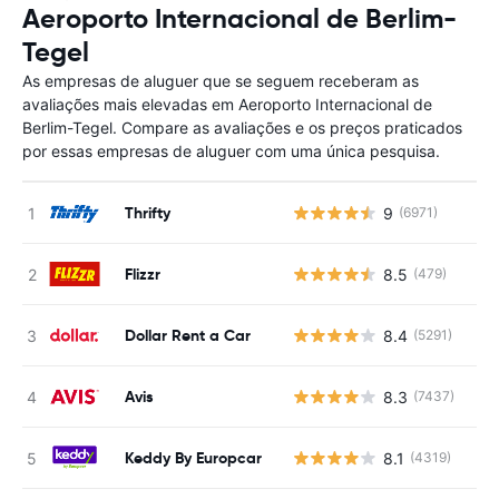
Aeroporto Internacional de Berlim-
Tegel
As empresas de aluguer que se seguem receberam as
avaliações mais elevadas em Aeroporto Internacional de
Berlim-Tegel. Compare as avaliações e os preços praticados
por essas empresas de aluguer com uma única pesquisa.
Thrifty
9
(6971)
N
Flizzr
8.5
(479)
N
Dollar Rent a Car
8.4
(5291)
N
Avis
8.3
(7437)
N
Keddy By Europcar
8.1
(4319)
N