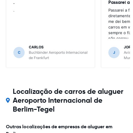
.
Passarei a 
.
Passarei a f
diretamente 
me dei bem c
carros em va
sempre o fiz
não correu b
CARLOS
JOR
C
Buchbinder Aeroporto Internacional
J
Avis 
de Frankfurt
Muni
Localização de carros de aluguer
Aeroporto Internacional de
Berlim-Tegel
Outras localizações de empresas de aluguer em