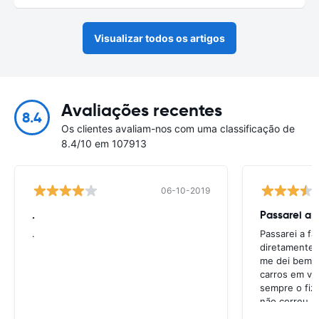
Visualizar todos os artigos
Avaliações recentes
8.4
Os clientes avaliam-nos com uma classificação de
8.4/10 em 107913
06-10-2019
.
Passarei a 
.
Passarei a f
diretamente 
me dei bem c
carros em va
sempre o fiz
não correu b