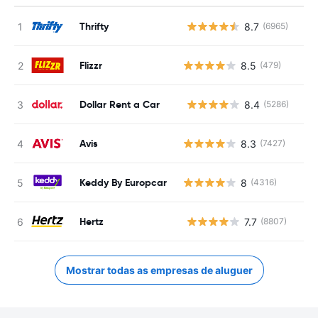
Thrifty
8.7
(6965)
N
Flizzr
8.5
(479)
Dollar Rent a Car
8.4
(5286)
N
Avis
8.3
(7427)
Keddy By Europcar
8
(4316)
Hertz
7.7
(8807)
N
Mostrar todas as empresas de aluguer