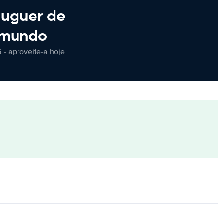
luguer de
 mundo
 - aproveite-a hoje