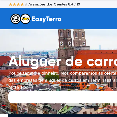
8.4
Avaliações dos Clientes
/ 10
Aluguer de carr
Poupe tempo e dinheiro. Nós comparamos as oferta
das empresas de aluguer de carros em Terminalstra
Mitte 1 por si.