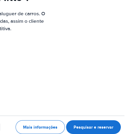
luguer de carros. O
as, assim o cliente
tiva.
Mais informações
Pesquisar e reservar