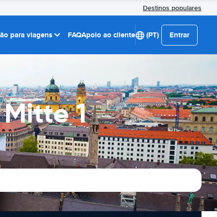
Destinos populares
ção para viagens
FAQ
Apoio ao cliente
(PT)
Entrar
Mitte 1