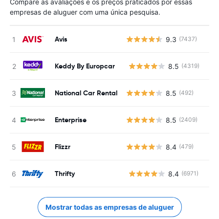
Compare as avaliações e os preços praticados por essas
empresas de aluguer com uma única pesquisa.
Avis
9.3
(7437)
Keddy By Europcar
8.5
(4319)
N
National Car Rental
8.5
(492)
Enterprise
8.5
(2409)
Flizzr
8.4
(479)
Thrifty
8.4
(6971)
N
Mostrar todas as empresas de aluguer