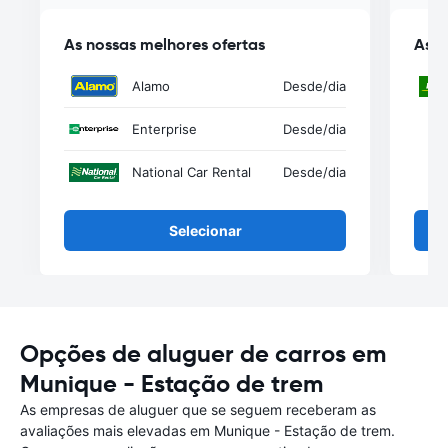
As nossas melhores ofertas
As n
Alamo
Desde
/dia
Enterprise
Desde
/dia
National Car Rental
Desde
/dia
Selecionar
Opções de aluguer de carros em
Munique - Estação de trem
As empresas de aluguer que se seguem receberam as
avaliações mais elevadas em Munique - Estação de trem.