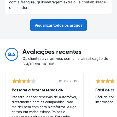
com a franquia, quilometragem extra ou a confiabilidade
da locadora.
Visualizar todos os artigos
Avaliações recentes
8.4
Os clientes avaliam-nos com uma classificação de
8.4/10 em 108006
01-09-2019
Passarei a fazer reservas de
Fácil de co
Passarei a fazer reservas de automóvel,
Fácil de cons
diretamente com as companhias. Não
informação n
me dei bem com esta plataforma. Alugo
carros em variadissimos Países e
sempre o fiz diretamente. Para mim,