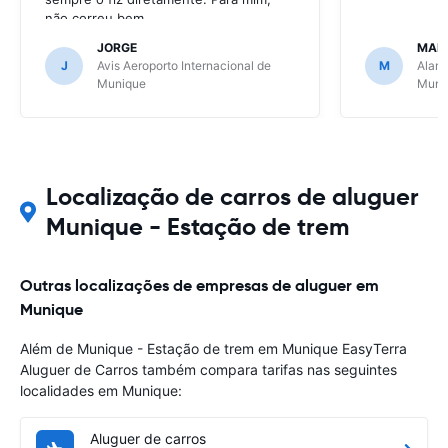
não correu bem.
JORGE
MAN
J
Avis Aeroporto Internacional de
M
Alamo
Munique
Muni
Localização de carros de aluguer
Munique - Estação de trem
Outras localizações de empresas de aluguer em
Munique
Além de Munique - Estação de trem em Munique EasyTerra
Aluguer de Carros também compara tarifas nas seguintes
localidades em Munique:
Aluguer de carros