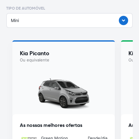
TIPO DE AUTOMÓVEL
Mini
Kia Picanto
Kia
Ou equivalente
Ou eq
As nossas melhores ofertas
As n
Green Motion
Desde
/dia