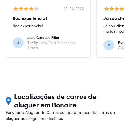
10-06-2026
Boa experiencia !
Já sou clien
Boa experiencia !
Já sou client
muitos model
Joao Cardoso Filho
Ronni
J
Thrifty Harry Reid International
R
Alamo
Airport
Localizações de carros de
aluguer em Bonaire
EasyTerra Aluguer de Carros compara preços de carros de
aluguer nos seguintes destinos