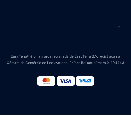
EasyTerra® é uma marca registrada de EasyTerra B.V. registrada na
Câmara de Comércio de Leeuwarden, Países Baixos, número 01104443