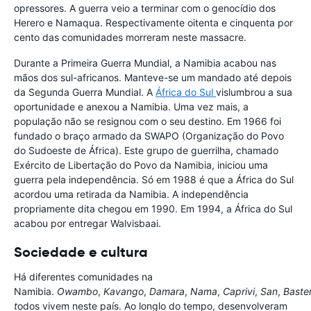
opressores. A guerra veio a terminar com o genocídio dos
Herero e Namaqua. Respectivamente oitenta e cinquenta por
cento das comunidades morreram neste massacre.
Durante a Primeira Guerra Mundial, a Namibia acabou nas
mãos dos sul-africanos. Manteve-se um mandado até depois
da Segunda Guerra Mundial. A
África do Sul
vislumbrou a sua
oportunidade e anexou a Namibia. Uma vez mais, a
população não se resignou com o seu destino. Em 1966 foi
fundado o braço armado da SWAPO (Organização do Povo
do Sudoeste de África). Este grupo de guerrilha, chamado
Exército de Libertação do Povo da Namibia, iniciou uma
guerra pela independência. Só em 1988 é que a África do Sul
acordou uma retirada da Namibia. A independência
propriamente dita chegou em 1990. Em 1994, a África do Sul
acabou por entregar Walvisbaai.
Sociedade e cultura
Há diferentes comunidades na
Namibia.
Owambo
,
Kavango
,
Damara
,
Nama
,
Caprivi
,
San
,
Baste
t
odos vivem neste país. Ao longlo do tempo, desenvolveram