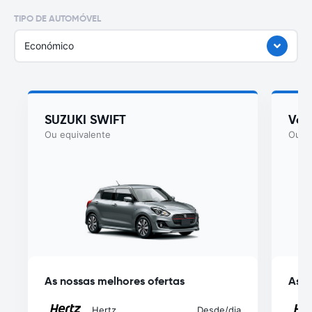
TIPO DE AUTOMÓVEL
Económico
SUZUKI SWIFT
Vol
Ou equivalente
Ou eq
As nossas melhores ofertas
As n
Hertz
Desde
/dia