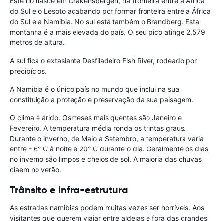
Este rio nasce em Drakensbergen, na fronteira entre a África
do Sul e o Lesoto acabando por formar fronteira entre a África
do Sul e a Namibia. No sul está também o Brandberg. Esta
montanha é a mais elevada do país. O seu pico atinge 2.579
metros de altura.
A sul fica o extasiante Desfiladeiro Fish River, rodeado por
precipícios.
A Namibia é o único país no mundo que inclui na sua
constituição a proteção e preservação da sua paisagem.
O clima é árido. Osmeses mais quentes são Janeiro e
Fevereiro. A temperatura média ronda os trintas graus.
Durante o inverno, de Maio a Setembro, a temperatura varia
entre - 6° C à noite e 20° C durante o dia. Geralmente os dias
no inverno são limpos e cheios de sol. A maioria das chuvas
ciaem no verão.
Trânsito e infra-estrutura
As estradas namibias podem muitas vezes ser horríveis. Aos
visitantes que querem viajar entre aldeias e fora das grandes