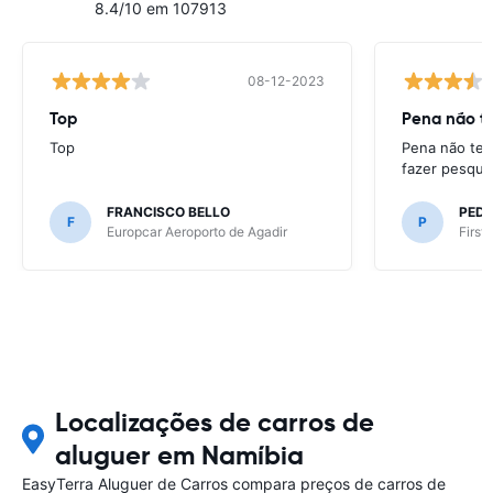
8.4/10 em 107913
08-12-2023
Top
Pena não te
Top
Pena não ter
fazer pesqui
FRANCISCO BELLO
PED
F
P
Europcar Aeroporto de Agadir
First
Localizações de carros de
aluguer em Namíbia
EasyTerra Aluguer de Carros compara preços de carros de