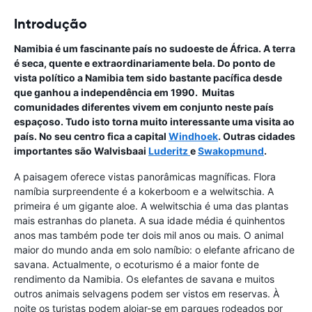
Introdução
Namibia é um fascinante país no sudoeste de África. A terra
é seca, quente e extraordinariamente bela. Do ponto de
vista político a Namibia tem sido bastante pacífica desde
que ganhou a independência em 1990. Muitas
comunidades diferentes vivem em conjunto neste país
espaçoso. Tudo isto torna muito interessante uma visita ao
país. No seu centro fica a capital
Windhoek
. Outras cidades
importantes são Walvisbaai
Luderitz
e
Swakopmund
.
A paisagem oferece vistas panorâmicas magníficas. Flora
namíbia surpreendente é a kokerboom e a welwitschia. A
primeira é um gigante aloe. A welwitschia é uma das plantas
mais estranhas do planeta. A sua idade média é quinhentos
anos mas também pode ter dois mil anos ou mais. O animal
maior do mundo anda em solo namíbio: o elefante africano de
savana. Actualmente, o ecoturismo é a maior fonte de
rendimento da Namibia. Os elefantes de savana e muitos
outros animais selvagens podem ser vistos em reservas. À
noite os turistas podem alojar-se em parques rodeados por