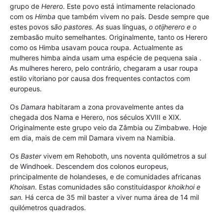
grupo de
Herero
. Este povo está intimamente relacionado
com os
Himba
que também vivem no país. Desde sempre que
estes povos s
ão pastores. As
suas línguas,
o otijherero e o
zemba
são muito semelhantes. Originalmente, tanto os Herero
como os Himba usavam pouca roupa. Actualmente as
mulheres himba ainda usam uma espécie de pequena saia .
As mulheres herero, pelo contrário, chegaram a usar roupa
estilo vitoriano por causa dos frequentes contactos com
europeus.
Os
Damara
habitaram a zona provavelmente antes da
chegada dos Nama e Herero, nos séculos XVIII e XIX.
Originalmente este grupo veio da Zâmbia ou Zimbabwe. Hoje
em dia, mais de cem mil Damara vivem na Namibia.
Os
Baster
vivem em Rehoboth, uns noventa quilómetros a sul
de Windhoek. Descendem dos colonos europeus,
principalmente de holandeses, e de comunidades africanas
Khoisan
. Estas comunidades são constituidas
por
khoikhoi e
san.
Há cerca de 35 mil baster a viver numa área de 14 mil
quilómetros quadrados.