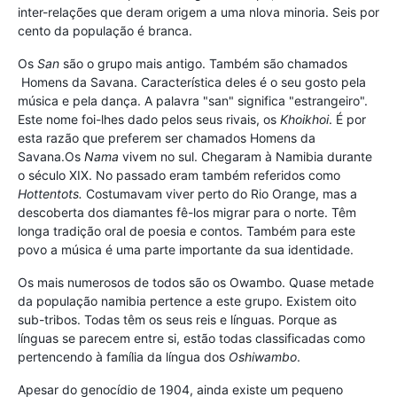
inter-relações que deram origem a uma nlova minoria. Seis por
cento da população é branca.
Os
San
são o grupo mais antigo. Também são chamados
Homens da Savana. Característica deles é o seu gosto pela
música e pela dança. A palavra "san" significa "estrangeiro".
Este nome foi-lhes dado pelos seus rivais, os
Khoikhoi
. É por
esta razão que preferem ser chamados Homens da
Savana.Os
Nama
vivem no sul. Chegaram à Namibia durante
o século XIX. No passado eram também referidos como
Hottentots.
Costumavam viver perto do Rio Orange, mas a
descoberta dos diamantes fê-los migrar para o norte. Têm
longa tradição oral de poesia e contos. Também para este
povo a música é uma parte importante da sua identidade.
Os mais numerosos de todos são os Owambo. Quase metade
da população namibia pertence a este grupo. Existem oito
sub-tribos. Todas têm os seus reis e línguas. Porque as
línguas se parecem entre si, estão todas classificadas como
pertencendo à família da língua dos
Oshiwambo
.
Apesar do genocídio de 1904, ainda existe um pequeno