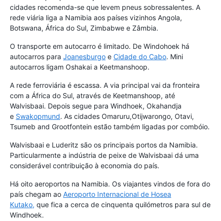
cidades recomenda-se que levem pneus sobressalentes. A
rede viária liga a Namibia aos países vizinhos Angola,
Botswana, África do Sul, Zimbabwe e Zâmbia.
O transporte em autocarro é limitado. De Windohoek há
autocarros para
Joanesburgo
e
Cidade do Cabo
. Mini
autocarros ligam Oshakai a Keetmanshoop.
A rede ferroviária é escassa. A via principal vai da fronteira
com a África do Sul, através de Keetmanshoop, até
Walvisbaai. Depois segue para Windhoek, Okahandja
e
Swakopmund
. As cidades Omaruru,Otijwarongo, Otavi,
Tsumeb and Grootfontein estão também ligadas por combóio.
Walvisbaai e Luderitz são os principais portos da Namibia.
Particularmente a indústria de peixe de Walvisbaai dá uma
considerável contribuição à economia do país.
Há oito aeroportos na Namibia. Os viajantes vindos de fora do
país chegam ao
Aeroporto Internacional de Hosea
Kutako,
que fica a cerca de cinquenta quilómetros para sul de
Windhoek.