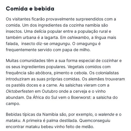
Comida e bebida
Os visitantes ficarão provavelmente surpreendidos com a
comida. Um dos ingredientes da cozinha namibia são
insectos. Uma delícia popular entre a população rural e
também urbana é a lagarta. Em
oshiwamb
o, a língua mais
falada, insecto diz-se
omagungu
. O omagungu é
frequentemente servido com papa de milho.
Muitas comunidades têm a sua forma especial de cozinhar e
os seus ingredientes populares. Vegetais comidos com
frequência são abóbora, pimento e cebola. Os colonialistas
introduziram as suas próprias comidas. Os alemães trouxeram
os pastéis doces e a carne. As salsichas vieram com a
Oktoberfesten
em Outubro onde a cerveja e o vinho
abundam. Da África do Sul vem o Boerworst: a salsicha do
campo.
Bebidas típicas da Namibia são, por exemplo, o
walende
e o
mataku
. A primeira é palma destilada. Quemconseguiu
encontrar mataku bebeu vinho feito de melão.