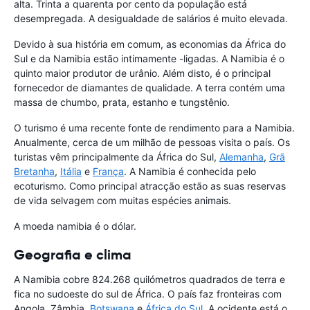
alta. Trinta a quarenta por cento da população está
desempregada. A desigualdade de salários é muito elevada.
Devido à sua história em comum, as economias da África do
Sul e da Namibia estão intimamente -ligadas. A Namibia é o
quinto maior produtor de urânio. Além disto, é o principal
fornecedor de diamantes de qualidade. A terra contém uma
massa de chumbo, prata, estanho e tungstênio.
O turismo é uma recente fonte de rendimento para a Namibia.
Anualmente, cerca de um milhão de pessoas visita o país. Os
turistas vêm principalmente da África do Sul,
Alemanha
,
Grã
Bretanha
,
Itália
e
França
. A Namibia é conhecida pelo
ecoturismo. Como principal atracção estão as suas reservas
de vida selvagem com muitas espécies animais.
A moeda namibia é o dólar.
Geografia e clima
A Namibia cobre 824.268 quilómetros quadrados de terra e
fica no sudoeste do sul de África. O país faz fronteiras com
Angola, Zâmbia,
Botswana
e
África do Sul
. A ocidente está o