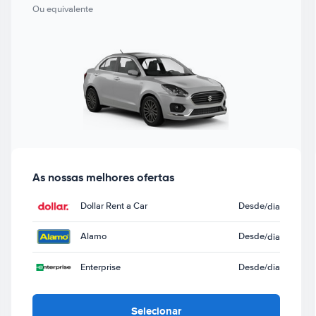
Ou equivalente
As nossas melhores ofertas
Dollar Rent a Car
Desde
/dia
Alamo
Desde
/dia
Enterprise
Desde
/dia
Selecionar