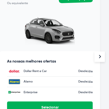
Ou equivalente
As nossas melhores ofertas
Dollar Rent a Car
Desde
/dia
Alamo
Desde
/dia
Enterprise
Desde
/dia
Selecionar