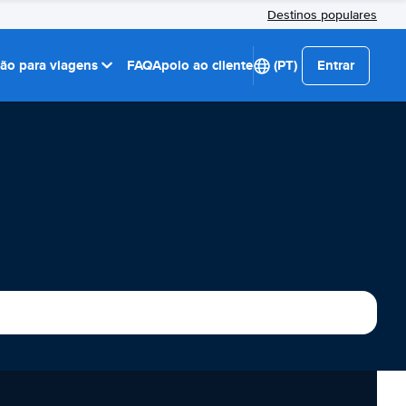
Destinos populares
ção para viagens
FAQ
Apoio ao cliente
(PT)
Entrar