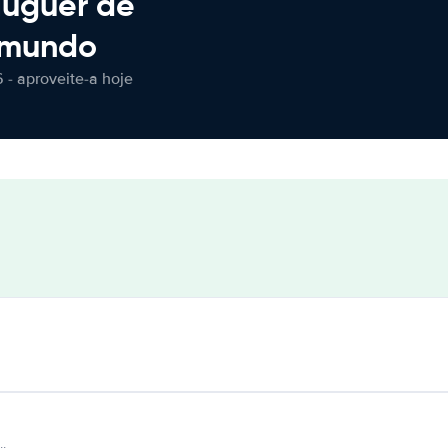
luguer de
 mundo
 - aproveite-a hoje