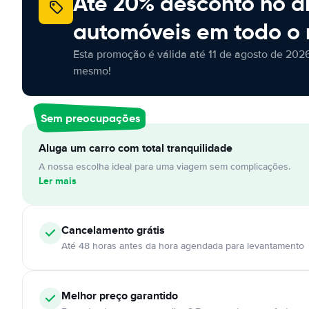
Até 20% desconto no a
automóveis em todo o
Esta promoção é válida até 11 de agosto de 2026
mesmo!
Sem preocupações
Aluga um carro com total tranquilidade
A nossa escolha ideal para uma viagem sem complicações.
Ler mais
Cancelamento
grátis
Até 48 horas antes da hora agendada para levantamento
Melhor preço garantido