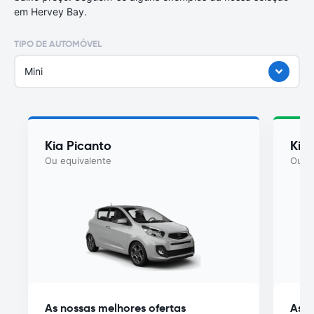
em Hervey Bay.
TIPO DE AUTOMÓVEL
Mini
Kia Picanto
Kia
Ou equivalente
Ou eq
As nossas melhores ofertas
As n