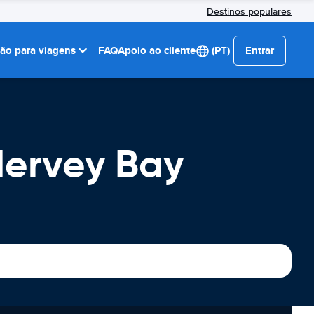
Destinos populares
ção para viagens
FAQ
Apoio ao cliente
(PT)
Entrar
Hervey Bay