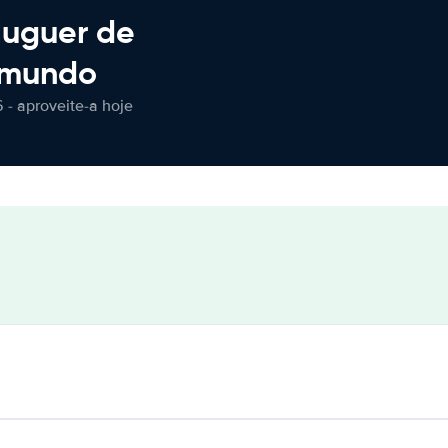
luguer de
 mundo
 - aproveite-a hoje