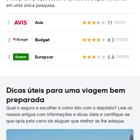
em uma única pesquisa.
Avis
7.1
(7437)
N
Budget
8.3
(11512)
N
Europcar
5.9
(10251)
N
Dicas úteis para uma viagem bem
preparada
Qual o seguro a escolher e como lido com o depósito? Leia os
nossos artigos com informações e dicas úteis e certifique-se
que opta pelo carro de aluguer que melhor se lhe adequa.