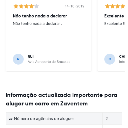
14-10-2019
Não tenho nada a declarar
Excelente !!
Não tenho nada a declarar .
Excelente !!!
RUI
CAR
R
C
Avis Aeroporto de Bruxelas
Inter
Informação actualizada importante para
alugar um carro em Zaventem
🚙 Número de agências de aluguer
2