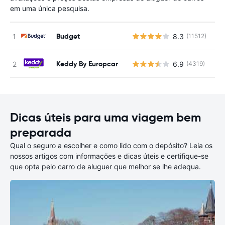
em uma única pesquisa.
Budget
8.3
(11512)
N
Keddy By Europcar
6.9
(4319)
N
Dicas úteis para uma viagem bem
preparada
Qual o seguro a escolher e como lido com o depósito? Leia os
nossos artigos com informações e dicas úteis e certifique-se
que opta pelo carro de aluguer que melhor se lhe adequa.