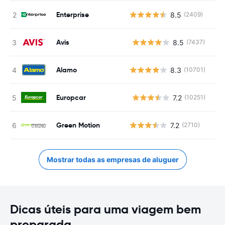
Enterprise
8.5
(2409)
Avis
8.5
(7437)
N
Alamo
8.3
(10701)
Europcar
7.2
(10251)
N
Green Motion
7.2
(2710)
Mostrar todas as empresas de aluguer
Dicas úteis para uma viagem bem
preparada