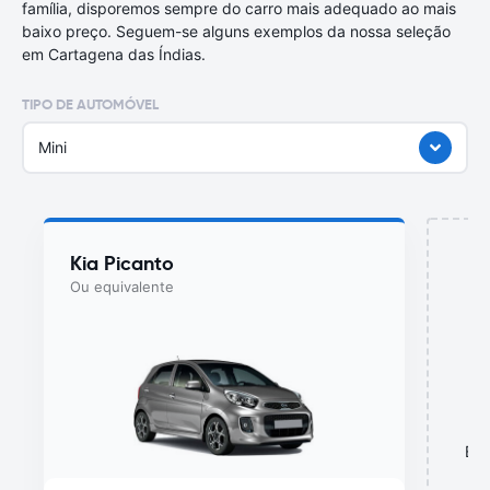
família, disporemos sempre do carro mais adequado ao mais
baixo preço. Seguem-se alguns exemplos da nossa seleção
em Cartagena das Índias.
TIPO DE AUTOMÓVEL
Mini
Kia Picanto
Ou equivalente
Est