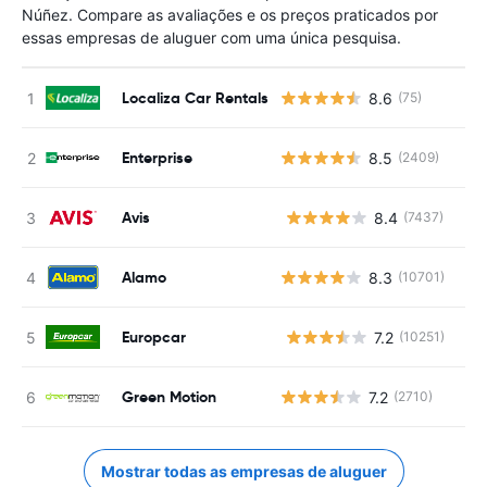
Núñez. Compare as avaliações e os preços praticados por
essas empresas de aluguer com uma única pesquisa.
Localiza Car Rentals
8.6
(75)
Enterprise
8.5
(2409)
Avis
8.4
(7437)
N
Alamo
8.3
(10701)
Europcar
7.2
(10251)
N
Green Motion
7.2
(2710)
Mostrar todas as empresas de aluguer