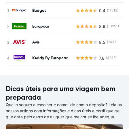
Budget
9.4
(11512)
N
Europcar
8.9
(10251)
N
Avis
8.5
(7437)
N
Keddy By Europcar
7.8
(4319)
N
Dicas úteis para uma viagem bem
preparada
Qual o seguro a escolher e como lido com o depósito? Leia os
nossos artigos com informações e dicas úteis e certifique-se
que opta pelo carro de aluguer que melhor se lhe adequa.