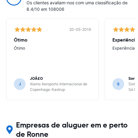
Os clientes avaliam-nos com uma classificação de
8.4/10 em 108006
20-05-2019
Ótimo
Experiência
Ótimo
Experiência 
JOÃ£O
Sergi
J
Alamo Aeroporto Internacional de
S
Sixt 
Copenhaga-Kastrup
Sá Ca
Empresas de aluguer em e perto
de Ronne