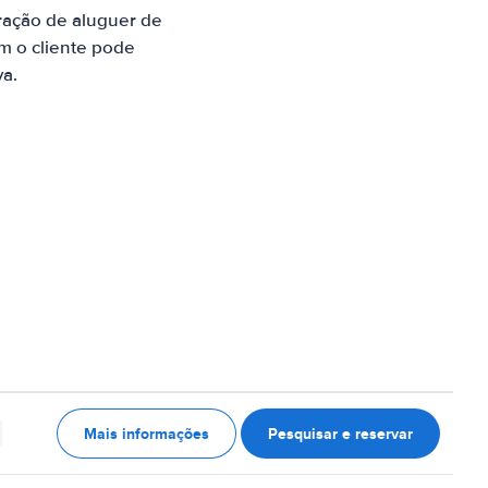
ração de aluguer de
m o cliente pode
va.
Mais informações
Pesquisar e reservar