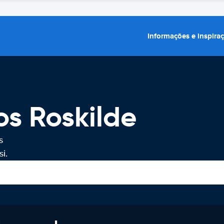
Informações e inspira
os Roskilde
s
i.