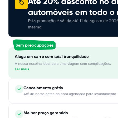
Até 20% desconto no a
automóveis em todo o
Esta promoção é válida até 11 de agosto de 2026
mesmo!
Sem preocupações
Aluga um carro com total tranquilidade
A nossa escolha ideal para uma viagem sem complicações.
Ler mais
Cancelamento
grátis
Até 48 horas antes da hora agendada para levantamento
Melhor preço garantido