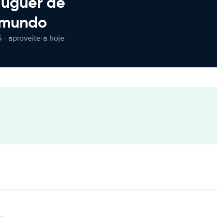
luguer de
 mundo
 - aproveite-a hoje