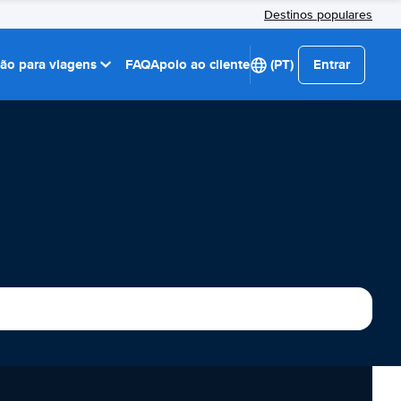
Destinos populares
ção para viagens
FAQ
Apoio ao cliente
(PT)
Entrar