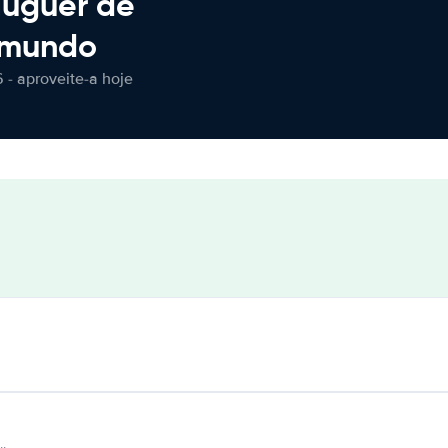
luguer de
 mundo
 - aproveite-a hoje