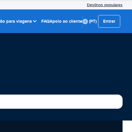
Destinos populares
ção para viagens
FAQ
Apoio ao cliente
(PT)
Entrar