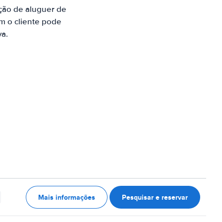
ção de aluguer de
m o cliente pode
va.
Mais informações
Pesquisar e reservar