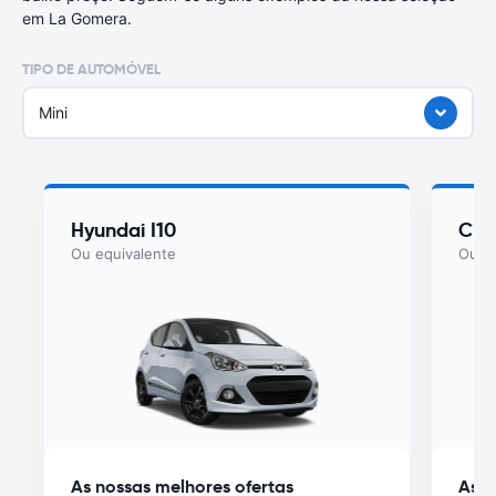
em La Gomera.
TIPO DE AUTOMÓVEL
Mini
Hyundai I10
Cit
Ou equivalente
Ou eq
As nossas melhores ofertas
As n