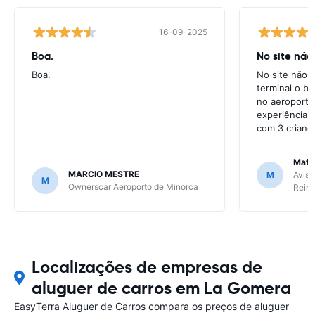
16-09-2025
Boa.
No site não
Boa.
No site não e
terminal o ba
no aeroporto
experiência 
com 3 crianç
Mafal
MARCIO MESTRE
M
Avis 
M
Ownerscar Aeroporto de Minorca
Reina
Localizações de empresas de
aluguer de carros em La Gomera
EasyTerra Aluguer de Carros compara os preços de aluguer