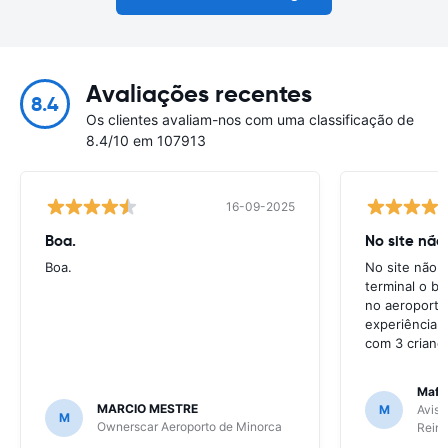
Avaliações recentes
8.4
Os clientes avaliam-nos com uma classificação de
8.4/10 em 107913
16-09-2025
Boa.
No site não
Boa.
No site não e
terminal o ba
no aeroporto
experiência 
com 3 crianç
Mafal
MARCIO MESTRE
M
Avis 
M
Ownerscar Aeroporto de Minorca
Reina