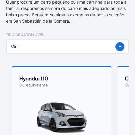
Quer procure um carro pequeno ou uma carrinha para toda a
família, disporemos sempre do carro mais adequado ao mais
baixo preço. Seguem-se alguns exemplos da nossa seleção
em San Sebastián de la Gomera.
TIPO DE AUTOMÓVEL
Mini
Hyundai I10
Cit
Ou equivalente
Ou eq