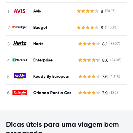
Avis
8
(7427)
Budget
8
(11503)
Hertz
8.1
(8807)
N
Enterprise
8.6
(2406)
N
Keddy By Europcar
7.6
(4316)
N
Orlando Rent a Car
7.9
(132)
N
Dicas úteis para uma viagem bem