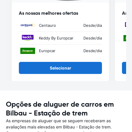
As nossas melhores ofertas
As n
Centauro
Desde
/dia
Keddy By Europcar
Desde
/dia
Europcar
Desde
/dia
Selecionar
Opções de aluguer de carros em
Bilbau - Estação de trem
As empresas de aluguer que se seguem receberam as
avaliações mais elevadas em Bilbau - Estação de trem.