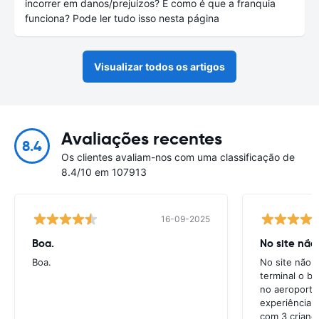
incorrer em danos/prejuízos? E como é que a franquia
funciona? Pode ler tudo isso nesta página
Visualizar todos os artigos
Avaliações recentes
8.4
Os clientes avaliam-nos com uma classificação de
8.4/10 em 107913
16-09-2025
Boa.
No site não
Boa.
No site não e
terminal o ba
no aeroporto
experiência 
com 3 crianç