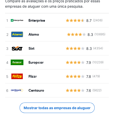
Compare as avaliações e os preços praticados por essas
empresas de aluguer com uma única pesquisa.
Enterprise
8.7
(2406)
Alamo
8.3
(10695)
N
Sixt
8.3
(4354)
Europcar
7.9
(10239)
Flizzr
7.8
(479)
Centauro
7.6
(5622)
Mostrar todas as empresas de aluguer