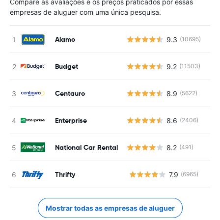
Compare as avaliações e os preços praticados por essas
empresas de aluguer com uma única pesquisa.
Alamo
9.3
(10695)
Budget
9.2
(11503)
Centauro
8.9
(5622)
Enterprise
8.6
(2406)
National Car Rental
8.2
(491)
Thrifty
7.9
(6965)
N
Mostrar todas as empresas de aluguer