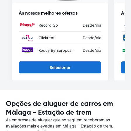
As nossas melhores ofertas
As n
Record Go
Desde
/dia
Clickrent
Desde
/dia
Keddy By Europcar
Desde
/dia
Selecionar
Opções de aluguer de carros em
Málaga - Estação de trem
As empresas de aluguer que se seguem receberam as
avaliações mais elevadas em Málaga - Estação de trem.