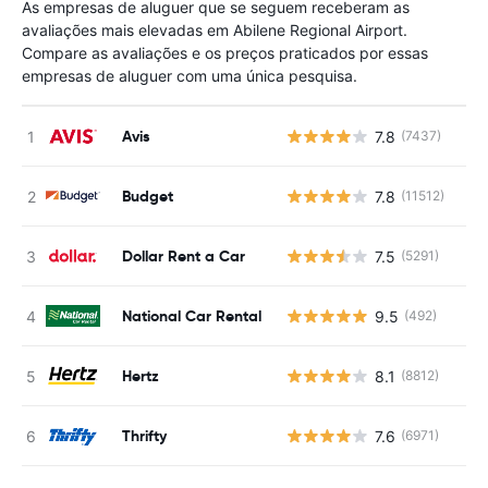
As empresas de aluguer que se seguem receberam as
avaliações mais elevadas em Abilene Regional Airport.
Compare as avaliações e os preços praticados por essas
empresas de aluguer com uma única pesquisa.
Avis
7.8
(7437)
N
Budget
7.8
(11512)
N
Dollar Rent a Car
7.5
(5291)
N
National Car Rental
9.5
(492)
N
Hertz
8.1
(8812)
N
Thrifty
7.6
(6971)
N